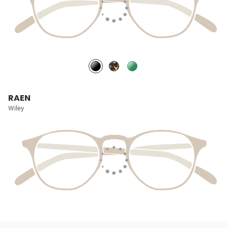
RAEN
Wiley