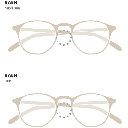
RAEN
Nikol Sun
RAEN
Orin