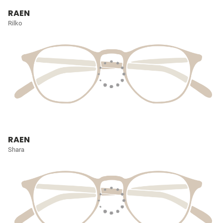
RAEN
Rilko
RAEN
Shara