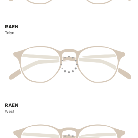
RAEN
Talyn
RAEN
West