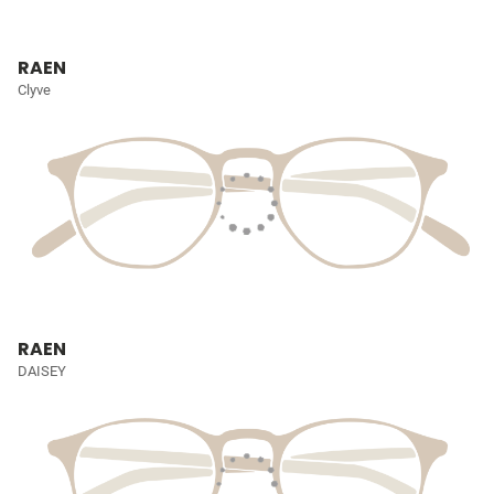
RAEN
Clyve
RAEN
DAISEY