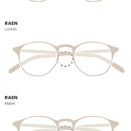
RAEN
Locklin
RAEN
Mabel