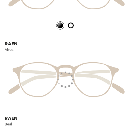
RAEN
Alvez
RAEN
Beal