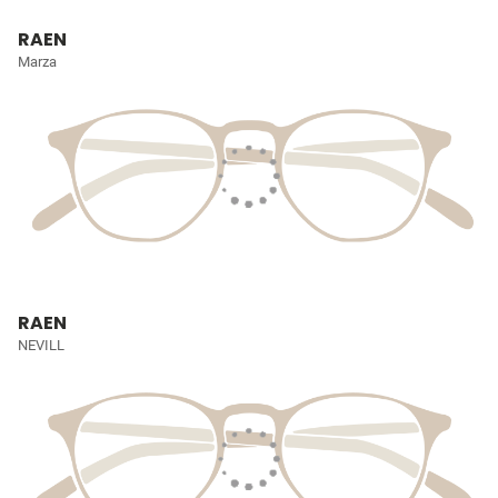
RAEN
Marza
RAEN
NEVILL