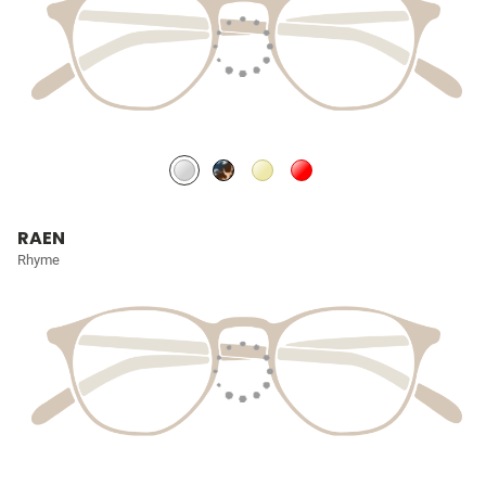
RAEN
Rhyme