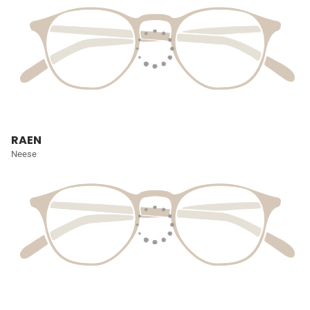
RAEN
Neese